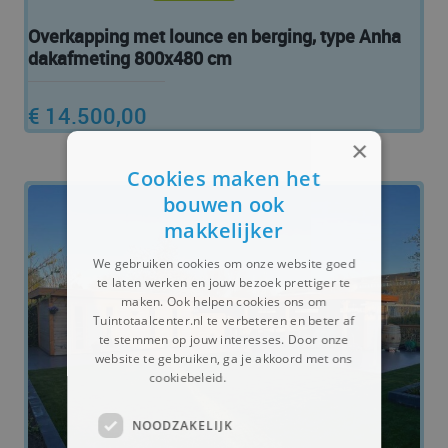
Overkapping met lounce en berging, type Anha
dakafmeting 800x480 cm
€ 14.500,00
×
Cookies maken het
bouwen ook
makkelijker
We gebruiken cookies om onze website goed
te laten werken en jouw bezoek prettiger te
maken. Ook helpen cookies ons om
Tuintotaalcenter.nl te verbeteren en beter af
te stemmen op jouw interesses. Door onze
website te gebruiken, ga je akkoord met ons
cookiebeleid.
Lees verder
NOODZAKELIJK