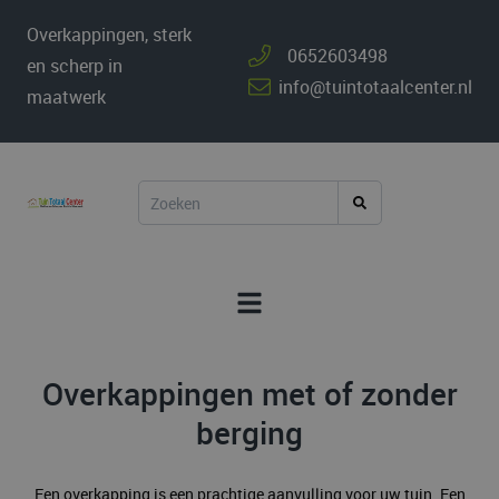
Overkappingen, sterk
0652603498
en scherp in
info@tuintotaalcenter.nl
maatwerk
Overkappingen met of zonder
berging
Een overkapping is een prachtige aanvulling voor uw tuin. Een