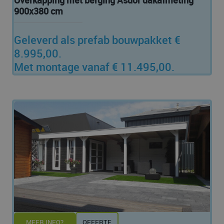
Overkapping met berging Asdor dakafmeting
900x380 cm
Geleverd als prefab bouwpakket €
8.995,00.
Met montage vanaf € 11.495,00.
MEER INFO?
OFFERTE