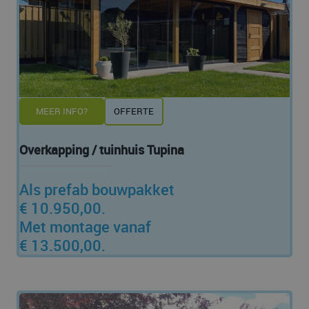
MEER INFO?
OFFERTE
Overkapping / tuinhuis Tupina
Als prefab bouwpakket
€ 10.950,00.
Met montage vanaf
€ 13.500,00.