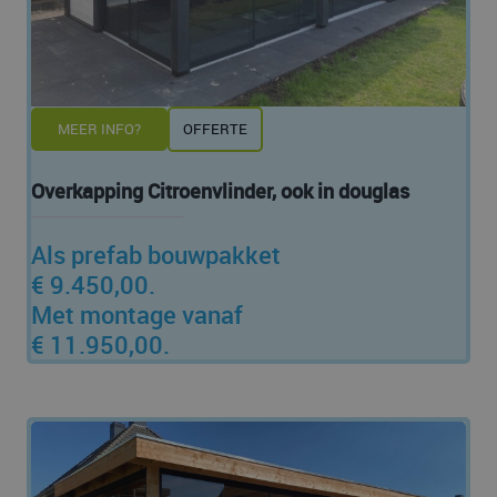
MEER INFO?
OFFERTE
Overkapping Citroenvlinder, ook in douglas
Als prefab bouwpakket
€ 9.450,00.
Met montage vanaf
€ 11.950,00.