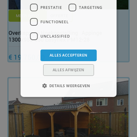
PRESTATIE
TARGETING
MEER INFO?
OFFERTE
FUNCTIONEEL
Overkapping Hoekopstelling Appinge
UNCLASSIFIED
1300x950-350 Easyflex PM12-28
€ 19.750,00
ALLES ACCEPTEREN
ALLES AFWIJZEN
DETAILS WEERGEVEN