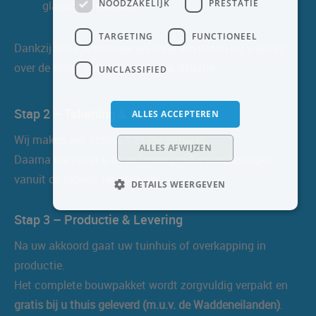
NOODZAKELIJK
PRESTATIE
glasschuifwanden
TARGETING
FUNCTIONEEL
Dankzij onze jarenlange ervaring adviseren wij u graag
over de beste oplossing voor uw situatie.
UNCLASSIFIED
Stap 2 – Tekening & Controle
ALLES ACCEPTEREN
Wij maken een schets van uw ontwerp.
ALLES AFWIJZEN
Daarna ontvangt u de officiële productietekeningen
vanuit de fabriek ter controle.
DETAILS WEERGEVEN
Stap 3 – Productie & Levering
Na uw akkoord gaat uw tuinhuis of overkapping in
productie.
Het complete bouwpakket wordt zorgvuldig verpakt en
gratis bij u thuis geleverd (m.u.v. de Waddeneilanden)
.