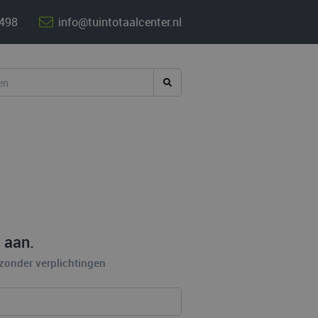
 498
info@tuintotaalcenter.nl
 aan.
 zonder
verplichtingen