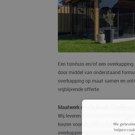
Een tuinhuis en/of een overkapping
door middel van onderstaand formuli
overkapping op maat samen en ontv
vrijblijvende offerte.
Maatwerk of standaard afmetingen
Wij leveren tuinhuizen en overkapp
kiezen voor standdaard afmetingen.
We gebruike
helpen cook
overkappingen zijn volledig aan te