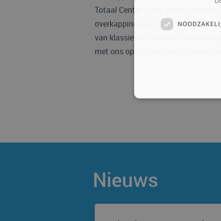
Do
Totaal Center is hét adres voor een 
overkapping op maat in alle stijlen,
NOODZAKELI
van klassiek tot modern. Voor desk
met ons op of kom langs in onze s
Nieuws