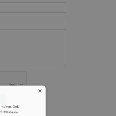
×
e maken. Ook
 interesses.