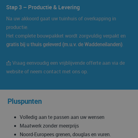
Stap 3 – Productie & Levering
Na uw akkoord gaat uw tuinhuis of overkapping in
productie.
Het complete bouwpakket wordt zorgvuldig verpakt en
gratis bij u thuis geleverd (m.u.v. de Waddeneilanden)
.
📩 Vraag eenvoudig een vrijblijvende offerte aan via de
website of neem contact met ons op.
Pluspunten
Volledig aan te passen aan uw wensen
Maatwerk zonder meerprijs
Noord-Europees grenen, douglas en vuren.