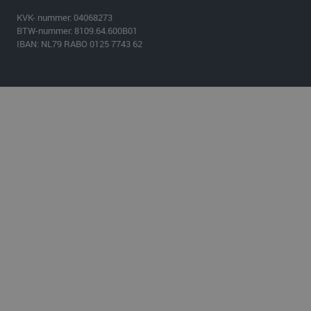
KVK- nummer: 04068273
BTW-nummer: 8109.64.600B01
IBAN: NL79 RABO 0125 7743 62