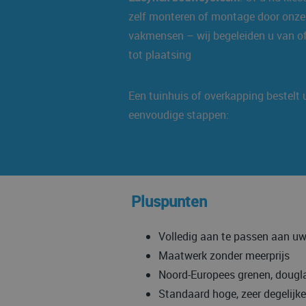
zelf monteren of montage door onze
vakmensen – wij begeleiden u van of
tot plaatsing
Een tuinhuis of overkapping bestelt u
eenvoudige stappen:
Pluspunten
Volledig aan te passen aan u
Maatwerk zonder meerprijs
Noord-Europees grenen, dougla
Standaard hoge, zeer degelijk