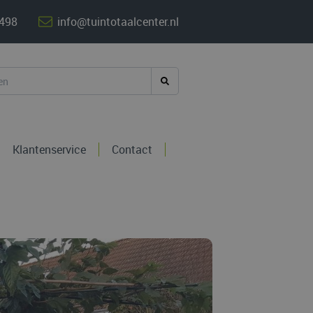
 498
info@tuintotaalcenter.nl
Klantenservice
Contact