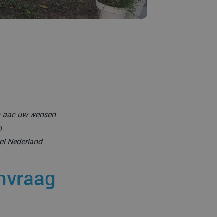
en aan uw wensen
n
eel Nederland
anvraag