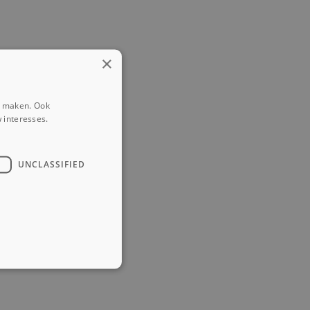
×
e maken. Ook
 interesses.
der
UNCLASSIFIED