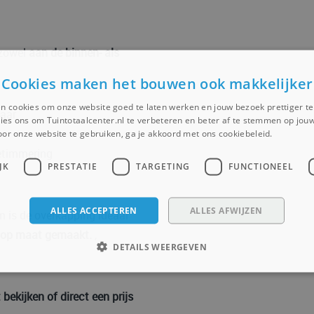
 zowel
aan de binnen- als
Cookies maken het bouwen ook makkelijker
n cookies om onze website goed te laten werken en jouw bezoek prettiger t
baar
ies ons om Tuintotaalcenter.nl te verbeteren en beter af te stemmen op jouw
or onze website te gebruiken, ga je akkoord met ons cookiebeleid.
Lees ver
etimmering
JK
PRESTATIE
TARGETING
FUNCTIONEEL
ALLES ACCEPTEREN
ALLES AFWIJZEN
m is de overkapping ideaal
is op maat gemaakt.
,
DETAILS WEERGEVEN
bekijken of direct een prijs