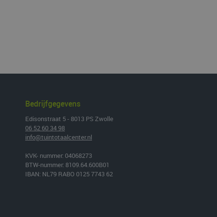
Bedrijfgegevens
Edisonstraat 5 - 8013 PS Zwolle
06 52 60 34 98
info@tuintotaalcenter.nl
KVK- nummer: 04068273
BTW-nummer: 8109.64.600B01
IBAN: NL79 RABO 0125 7743 62