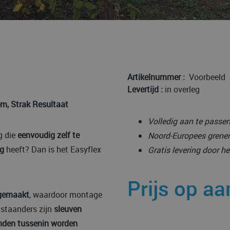
Artikelnummer :
Voorbeeld
Levertijd :
in overleg
m, Strak Resultaat
Volledig aan te pass
g die
eenvoudig zelf te
Noord-Europees grene
ng
heeft? Dan is het Easyflex
Gratis levering door h
Prijs op a
 gemaakt
, waardoor montage
e staanders zijn
sleuven
den tussenin worden