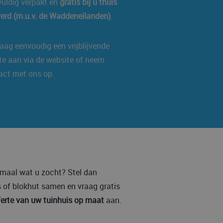
vuldig verpakt en
gratis bij u thuis
verd (m.u.v. de Waddeneilanden)
.
aag eenvoudig een vrijblijvende
rte aan via de website of neem
act met ons op.
lemaal wat u zocht? Stel dan
 of blokhut samen en vraag gratis
ferte van uw tuinhuis op maat
aan.