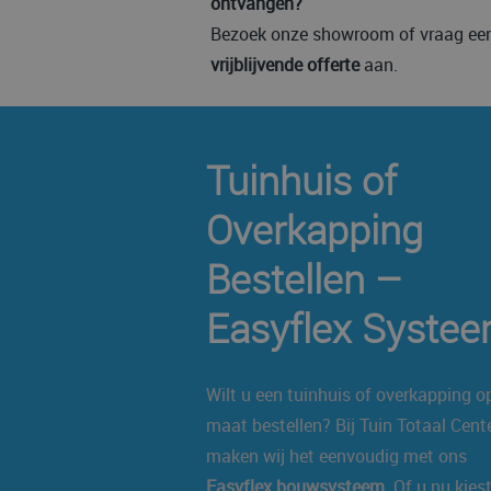
ontvangen?
Bezoek onze showroom of vraag een
vrijblijvende offerte
aan.
Tuinhuis of
Overkapping
Bestellen –
Easyflex Syste
Wilt u een tuinhuis of overkapping o
maat bestellen? Bij Tuin Totaal Cent
maken wij het eenvoudig met ons
Easyflex bouwsysteem
. Of u nu kies