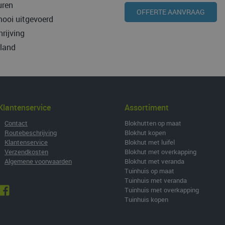
uren
OFFERTE AANVRAAG
 mooi uitgevoerd
rijving
rland
Klantenservice
Assortiment
•
Contact
Blokhutten op maat
•
Routebeschrijving
Blokhut kopen
•
Klantenservice
Blokhut met luifel
•
Verzendkosten
Blokhut met overkapping
•
Algemene voorwaarden
Blokhut met veranda
Tuinhuis op maat
Tuinhuis met veranda
Tuinhuis met overkapping
Tuinhuis kopen