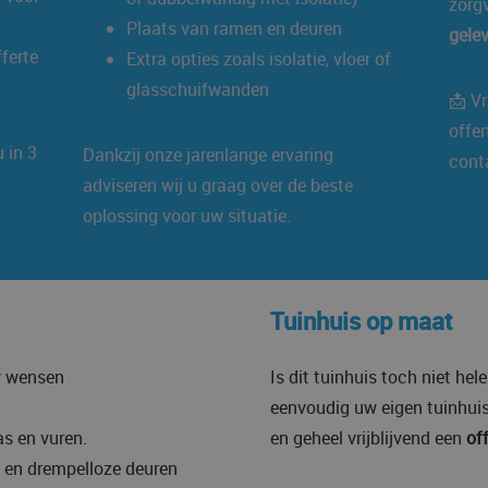
zorg
Plaats van ramen en deuren
gele
ferte
Extra opties zoals isolatie, vloer of
glasschuifwanden
📩 Vr
offe
 in 3
Dankzij onze jarenlange ervaring
cont
adviseren wij u graag over de beste
oplossing voor uw situatie.
Tuinhuis op maat
w wensen
Is dit tuinhuis toch niet he
eenvoudig uw eigen tuinhuis
s en vuren.
en geheel vrijblijvend een
of
e en drempelloze deuren