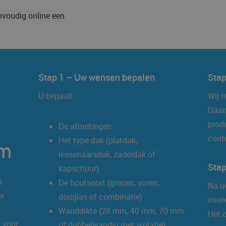
voudig online een
Stap 1 – Uw wensen bepalen
Stap
U bepaalt:
Wij 
Daar
produ
De afmetingen
contr
Het type dak (platdak,
em
lessenaarsdak, zadeldak of
Stap
kapschuur)
p
De houtsoort (grenen, vuren,
Na u
er
douglas of combinatie)
overk
Wanddikte (28 mm, 40 mm, 70 mm
Het 
t voor
of dubbelwandig met isolatie)