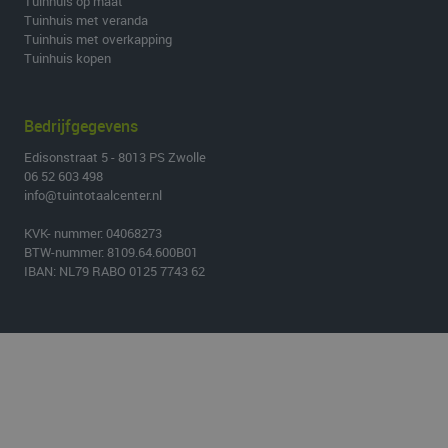
Tuinhuis op maat
Tuinhuis met veranda
Tuinhuis met overkapping
Tuinhuis kopen
Bedrijfgegevens
Edisonstraat 5 - 8013 PS Zwolle
06 52 603 498
info@tuintotaalcenter.nl
KVK- nummer: 04068273
BTW-nummer: 8109.64.600B01
IBAN: NL79 RABO 0125 7743 62