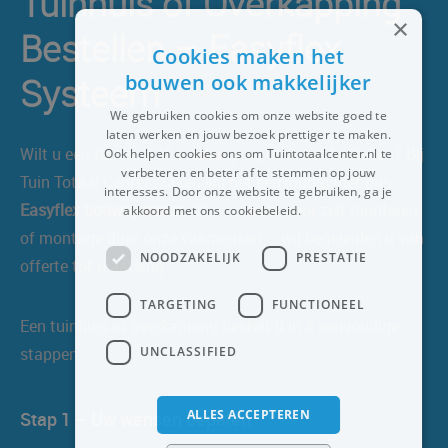
Tuinhuis of Overkapping
×
Bestellen – Easyflex
Cookies maken het
bouwen ook makkelijker
Systeem
We gebruiken cookies om onze website goed te
laten werken en jouw bezoek prettiger te maken.
Wilt u een tuinhuis of overkapping op maat bestellen? Bij
Ook helpen cookies ons om Tuintotaalcenter.nl te
verbeteren en beter af te stemmen op jouw
Tuin Totaal Center maken wij het eenvoudig met ons
interesses. Door onze website te gebruiken, ga je
Easyflex bouwsysteem
. Of u nu kiest voor zelf monteren
akkoord met ons cookiebeleid.
Lees verder
of montage door onze vakmensen – wij begeleiden u van
NOODZAKELIJK
PRESTATIE
offerte tot plaatsing
TARGETING
FUNCTIONEEL
Een tuinhuis of overkapping bestelt u in 3 eenvoudige
stappen:
UNCLASSIFIED
ALLES ACCEPTEREN
Stap 1 – Uw wensen bepalen