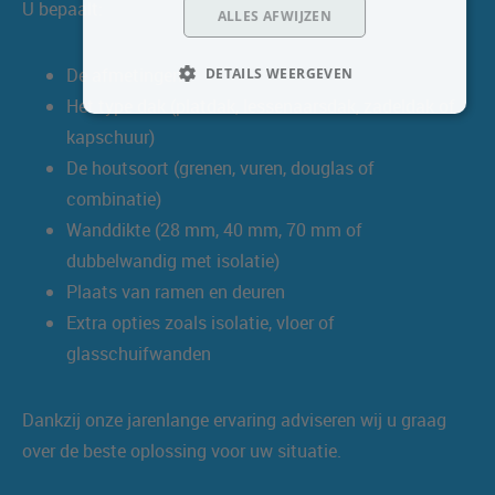
U bepaalt:
ALLES AFWIJZEN
De afmetingen
DETAILS WEERGEVEN
Het type dak (platdak, lessenaarsdak, zadeldak of
kapschuur)
De houtsoort (grenen, vuren, douglas of
combinatie)
Wanddikte (28 mm, 40 mm, 70 mm of
dubbelwandig met isolatie)
Plaats van ramen en deuren
Extra opties zoals isolatie, vloer of
glasschuifwanden
Dankzij onze jarenlange ervaring adviseren wij u graag
over de beste oplossing voor uw situatie.