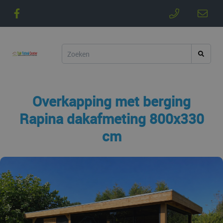
Overkapping met berging
Rapina dakafmeting 800x330
cm