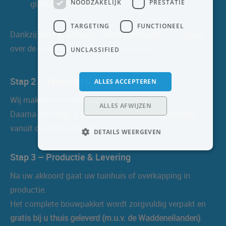
NOODZAKELIJK
PRESTATIE
glasschuifwanden
TARGETING
FUNCTIONEEL
Dankzij onze jarenlange ervaring adviseren wij u graag
over de beste oplossing voor uw situatie.
UNCLASSIFIED
Stap 2 – Tekening & Controle
ALLES ACCEPTEREN
Wij maken een schets van uw ontwerp.
ALLES AFWIJZEN
Daarna ontvangt u de officiële productietekeningen
vanuit de fabriek ter controle.
DETAILS WEERGEVEN
Stap 3 – Productie & Levering
Na uw akkoord gaat uw tuinhuis of overkapping in
productie.
Het complete bouwpakket wordt zorgvuldig verpakt en
gratis bij u thuis geleverd (m.u.v. de Waddeneilanden)
.