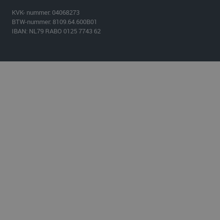
KVK- nummer: 04068273
BTW-nummer: 8109.64.600B01
IBAN: NL79 RABO 0125 7743 62