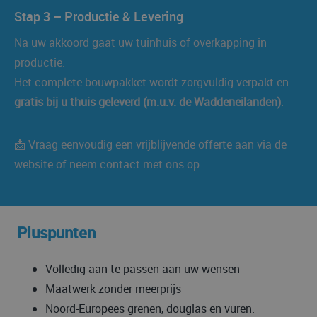
Stap 3 – Productie & Levering
Na uw akkoord gaat uw tuinhuis of overkapping in
productie.
Het complete bouwpakket wordt zorgvuldig verpakt en
gratis bij u thuis geleverd (m.u.v. de Waddeneilanden)
.
📩 Vraag eenvoudig een vrijblijvende offerte aan via de
website of neem contact met ons op.
Pluspunten
Volledig aan te passen aan uw wensen
Maatwerk zonder meerprijs
Noord-Europees grenen, douglas en vuren.