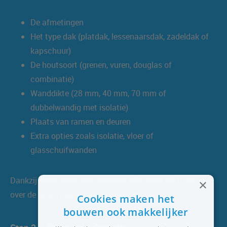
De afmetingen
Het type dak (platdak, lessenaarsdak, zadeldak of
kapschuur)
De houtsoort (grenen, vuren, douglas of
combinatie)
Wanddikte (28 mm, 40 mm, 70 mm of
dubbelwandig met isolatie)
Plaats van ramen en deuren
Extra opties zoals isolatie, vloer of
glasschuifwanden
Dankzij onze jarenlange ervaring adviseren wij u graag
×
over de beste oplossing voor uw situatie.
Cookies maken het
bouwen ook makkelijker