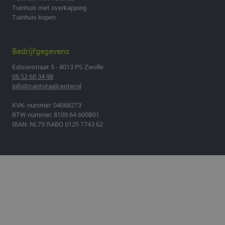
Tuinhuis met overkapping
Tuinhuis kopen
Bedrijfgegevens
Edisonstraat 5 - 8013 PS Zwolle
06 52 60 34 98
info@tuintotaalcenter.nl
KVK- nummer: 04068273
BTW-nummer: 8109.64.600B01
IBAN: NL79 RABO 0125 7743 62