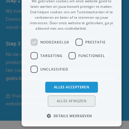
Stap 2 – Tekening & Controle
We gebruiken cookies om onze website goed te
laten werken en jouw bezoek prettiger te maken.
Wij maken een schets van uw ontwerp.
Ook helpen cookies ons om Tuintotaalcenter.nl te
verbeteren en beter af te stemmen op jouw
Daarna ontvangt u de officiële productietekeningen
interesses. Door onze website te gebruiken, ga je
vanuit de fabriek ter controle.
akkoord met ons cookiebeleid.
Lees verder
NOODZAKELIJK
PRESTATIE
Stap 3 – Productie & Levering
Na uw akkoord gaat uw tuinhuis of overkapping in
TARGETING
FUNCTIONEEL
productie.
UNCLASSIFIED
Het complete bouwpakket wordt zorgvuldig verpakt en
gratis bij u thuis geleverd (m.u.v. de Waddeneilanden)
.
ALLES ACCEPTEREN
📩 Vraag eenvoudig een vrijblijvende offerte aan via de
ALLES AFWIJZEN
website of neem contact met ons op.
DETAILS WEERGEVEN