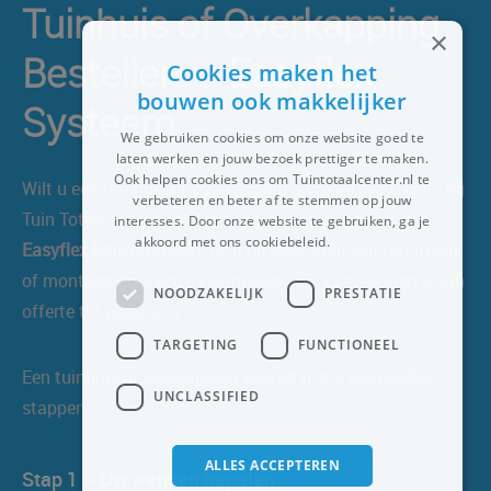
Tuinhuis of Overkapping
×
Bestellen – Easyflex
Cookies maken het
bouwen ook makkelijker
Systeem
We gebruiken cookies om onze website goed te
laten werken en jouw bezoek prettiger te maken.
Ook helpen cookies ons om Tuintotaalcenter.nl te
Wilt u een tuinhuis of overkapping op maat bestellen? Bij
verbeteren en beter af te stemmen op jouw
Tuin Totaal Center maken wij het eenvoudig met ons
interesses. Door onze website te gebruiken, ga je
akkoord met ons cookiebeleid.
Lees verder
Easyflex bouwsysteem
. Of u nu kiest voor zelf monteren
of montage door onze vakmensen – wij begeleiden u van
NOODZAKELIJK
PRESTATIE
offerte tot plaatsing
TARGETING
FUNCTIONEEL
Een tuinhuis of overkapping bestelt u in 3 eenvoudige
UNCLASSIFIED
stappen:
ALLES ACCEPTEREN
Stap 1 – Uw wensen bepalen