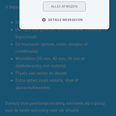
U bepaalt:
ALLES AFWIJZEN
DETAILS WEERGEVEN
De afmetingen
Het type dak (platdak, lessenaarsdak, zadeldak of
kapschuur)
De houtsoort (grenen, vuren, douglas of
combinatie)
Wanddikte (28 mm, 40 mm, 70 mm of
dubbelwandig met isolatie)
Plaats van ramen en deuren
Extra opties zoals isolatie, vloer of
glasschuifwanden
Dankzij onze jarenlange ervaring adviseren wij u graag
over de beste oplossing voor uw situatie.