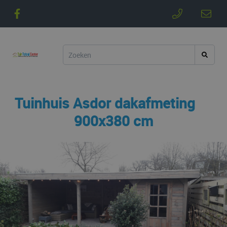
Tuinhuis Asdor dakafmeting
900x380 cm