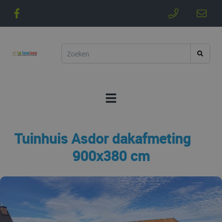
Tuinhuis Asdor dakafmeting
900x380 cm