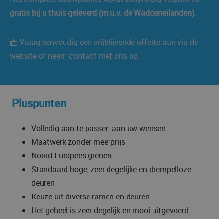
gratis bij u thuis geleverd (m.u.v. de Waddeneilanden)
.
📩 Vraag eenvoudig een vrijblijvende offerte aan via de
website of neem contact met ons op.
Pluspunten
Volledig aan te passen aan uw wensen
Maatwerk zonder meerprijs
Noord-Europees grenen
Standaard hoge, zeer degelijke en drempelloze
deuren
Keuze uit diverse ramen en deuren
Het geheel is zeer degelijk en mooi uitgevoerd