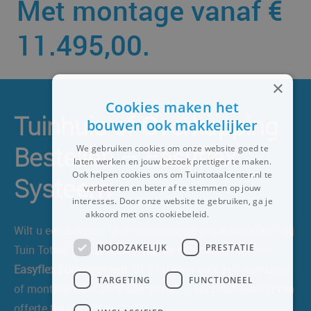
Met montage vanaf €
11.495,00.
×
Cookies maken het
Tuinhuis of Overkapping
bouwen ook makkelijker
Bestellen – Easyflex
We gebruiken cookies om onze website goed te
laten werken en jouw bezoek prettiger te maken.
Ook helpen cookies ons om Tuintotaalcenter.nl te
Systeem
verbeteren en beter af te stemmen op jouw
interesses. Door onze website te gebruiken, ga je
akkoord met ons cookiebeleid.
Lees verder
Wilt u een tuinhuis of overkapping op maat bestellen? Bij
NOODZAKELIJK
PRESTATIE
Tuin Totaal Center maken wij het eenvoudig met ons
Easyflex bouwsysteem
. Of u nu kiest voor zelf monteren
TARGETING
FUNCTIONEEL
of montage door onze vakmensen – wij begeleiden u van
offerte tot plaatsing