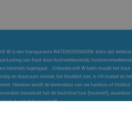
® W is een transparante WATERGEDRAGEN beits dat werkzam
aantasting van hout door houtverkleurende, houtrotverwekkend
teschimmels tegengaat. Embadecor® W beits maakt het hout
ndig en duurzaam mooier, het bladdert niet, is UV-stabiel en het
tend. Hierdoor wordt de levensduur van uw tuinhuis of blokhut
Bovendien benadrukt het de houtstructuur (houtnerf), waardoor 
een lust voor het oog wordt.
 W is gemakkelijk in gebruik en geschikt voor alle houtsoorte
t worden door middel van strijken, spuiten en dompelen.Voor 