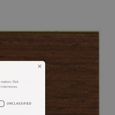
×
e maken. Ook
 interesses.
der
UNCLASSIFIED