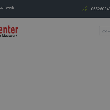
maatwerk
0652603