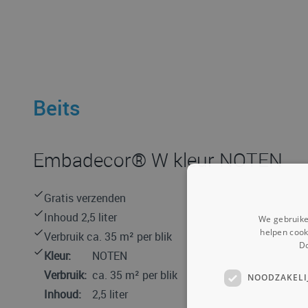
Beits
Embadecor® W kleur NOTEN
Gratis verzenden
Inhoud 2,5 liter
We gebruike
helpen cook
Verbruik ca. 35 m² per blik
Do
Kleur:
NOTEN
Verbruik:
ca. 35 m² per blik
NOODZAKELI
Inhoud:
2,5 liter