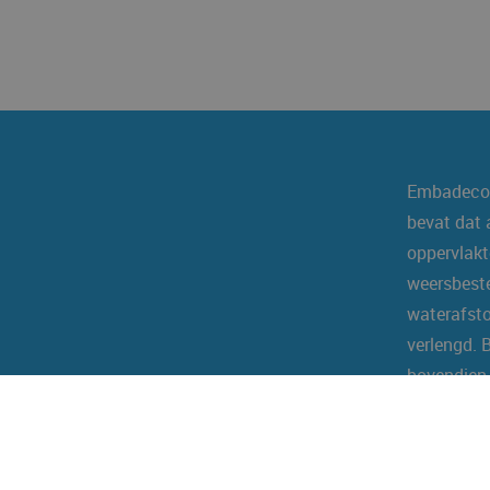
Embadecor
bevat dat 
oppervlak
weersbeste
waterafsto
verlengd. 
bovendien 
Embadecor®
aangebrach