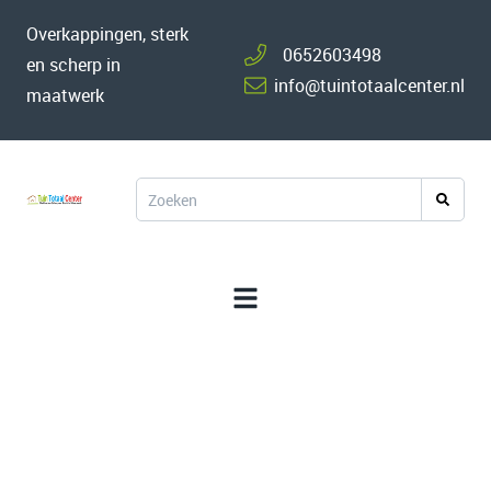
Overkappingen, sterk
0652603498
en scherp in
info@tuintotaalcenter.nl
maatwerk