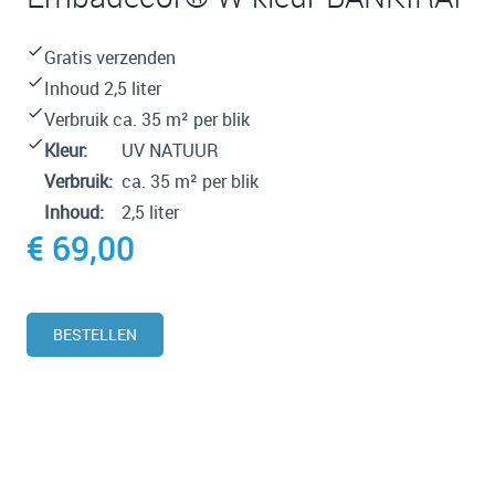
PRESTATIE
TARGETING
Gratis verzenden
FUNCTIONEEL
Inhoud 2,5 liter
UNCLASSIFIED
Verbruik ca. 35 m² per blik
Kleur:
UV NATUUR
Verbruik:
ca. 35 m² per blik
ALLES ACCEPTEREN
Inhoud:
2,5 liter
ALLES AFWIJZEN
€ 69,00
DETAILS WEERGEVEN
BESTELLEN