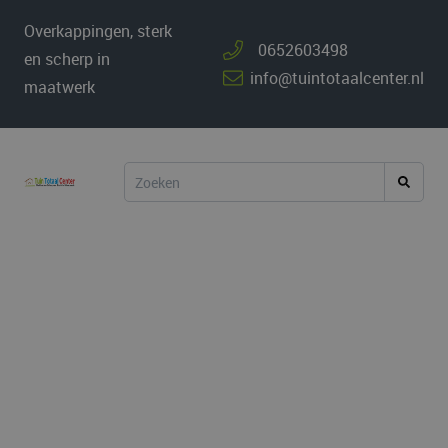
Overkappingen, sterk
0652603498
en scherp in
info@tuintotaalcenter.nl
maatwerk