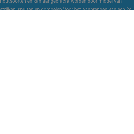
houtsoorten en kan aangebracht worden door middel van
strijken, spuiten en dompelen.Voor het aanbrengen van een 2e
of 3e laag hoeft u niet te schuren.
Embadecor® bevat een impregneermiddel en kan ook als
onderlaag gebruikt worden voor hout dat later behandeld wordt
met Embalan®.
Openingstijden
Maandag Gesloten
Dinsdag 10.00 - 17.00 uur
Woensdag 10.00 - 17.00 uur
Donderdag 10.00 - 17.00 uur
Vrijdag 10.00 - 17.00 uur
Zaterdag 10.00 - 16.00 uur