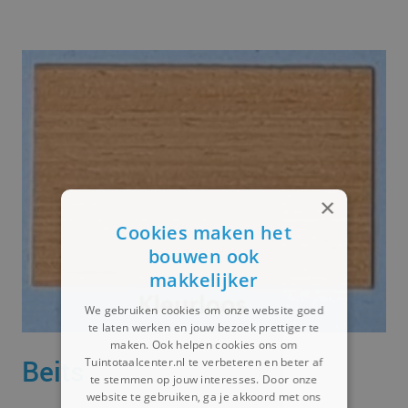
×
Cookies maken het
bouwen ook
makkelijker
We gebruiken cookies om onze website goed
te laten werken en jouw bezoek prettiger te
maken. Ook helpen cookies ons om
Beits
Tuintotaalcenter.nl te verbeteren en beter af
te stemmen op jouw interesses. Door onze
website te gebruiken, ga je akkoord met ons