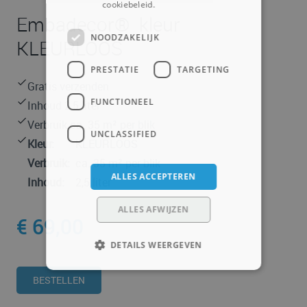
cookiebeleid.
Lees verder
Embadecor® kleur
NOODZAKELIJK
KLEURLOOS
PRESTATIE
TARGETING
Gratis verzenden
FUNCTIONEEL
Inhoud 2,5 liter
Verbruik ca. 35 m² per blik
UNCLASSIFIED
Kleur:
KLEURLOOS
Verbruik:
ca. 35 m² per blik
ALLES ACCEPTEREN
Inhoud:
2,5 liter
ALLES AFWIJZEN
€ 69,00
DETAILS WEERGEVEN
BESTELLEN