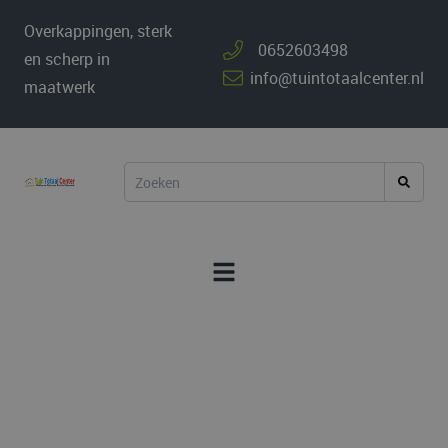
Overkappingen, sterk
0652603498
en scherp in
info@tuintotaalcenter.nl
maatwerk