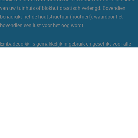
van uw tuinhuis of blokhut drastisch verlengd. Bovendien
benadrukt het de houtstructuur (houtnerf), waardoor het
bovendien een lust voor het oog wordt.
Embadecor® is gemakkelijk in gebruik en geschikt voor alle
houtsoorten en kan aangebracht worden door middel van
strijken, spuiten en dompelen.Voor het aanbrengen van een 2e
of 3e laag hoeft u niet te schuren.
Embadecor® bevat een impregneermiddel en kan ook als
onderlaag gebruikt worden voor hout dat later behandeld wordt
met Embalan®.