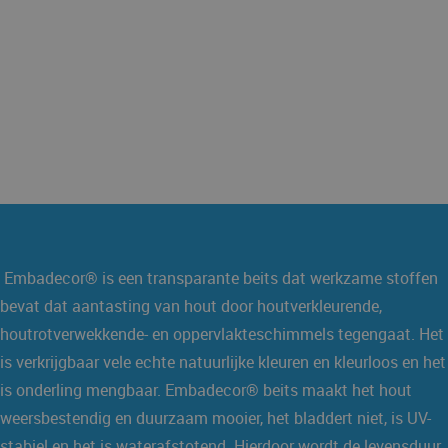
Embadecor® is een transparante beits dat werkzame stoffen
bevat dat aantasting van hout door houtverkleurende,
houtrotverwekkende- en oppervlakteschimmels tegengaat. Het
is verkrijgbaar vele echte natuurlijke kleuren en kleurloos en het
is onderling mengbaar. Embadecor® beits maakt het hout
weersbestendig en duurzaam mooier, het bladdert niet, is UV-
stabiel en het is waterafstotend. Hierdoor wordt de levensduur